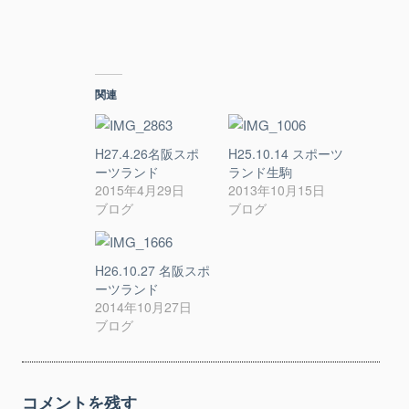
r
る
で
に
共
は
有
ク
(
リ
新
ッ
し
ク
い
し
関連
ウ
て
ィ
く
ン
だ
ド
さ
ウ
い
H27.4.26名阪スポ
H25.10.14 スポーツ
で
(
開
新
ーツランド
ランド生駒
き
し
2015年4月29日
2013年10月15日
ま
い
す
ウ
ブログ
ブログ
)
ィ
ン
ド
ウ
で
H26.10.27 名阪スポ
開
ーツランド
き
ま
2014年10月27日
す
)
ブログ
コメントを残す