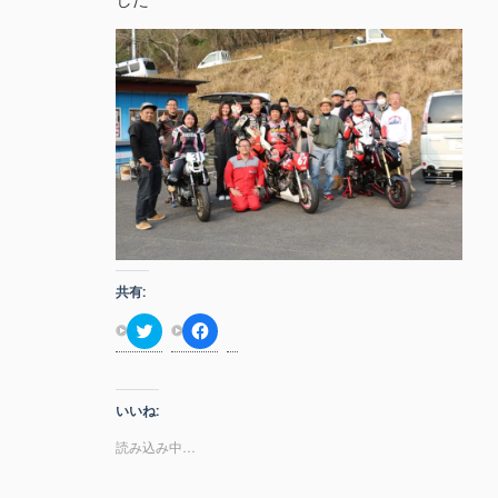
共有:
ク
F
リ
a
ッ
c
ク
e
し
b
て
o
いいね:
T
o
w
k
i
で
読み込み中…
t
共
t
有
e
す