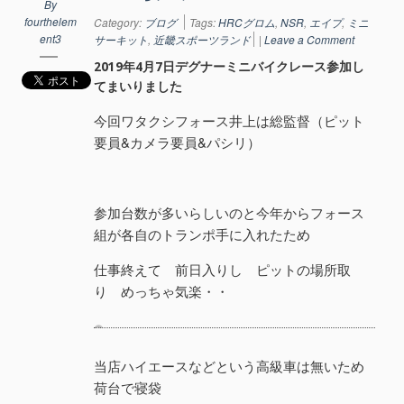
By
fourthelem
Category:
ブログ
Tags:
HRCグロム
,
NSR
,
エイプ
,
ミニ
ent3
サーキット
,
近畿スポーツランド
|
Leave a Comment
2019年4月7日デグナーミニバイクレース参加し
てまいりました
今回ワタクシフォース井上は総監督（ピット
要員&カメラ要員&パシリ）
参加台数が多いらしいのと今年からフォース
組が各自のトランポ手に入れたため
仕事終えて 前日入りし ピットの場所取
り めっちゃ気楽・・
当店ハイエースなどという高級車は無いため
荷台で寝袋