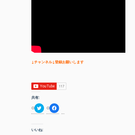
↓チャンネル↓登録お願いします
共有:
ク
F
リ
a
ッ
c
ク
e
し
b
て
o
いいね:
T
o
w
k