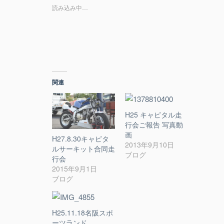
i
で
読み込み中…
t
共
t
有
e
す
r
る
で
に
共
は
有
ク
(
リ
新
ッ
し
ク
い
し
関連
ウ
て
ィ
く
ン
だ
ド
さ
ウ
い
H25 キャピタル走
で
(
開
新
行会ご報告 写真動
き
し
画
ま
い
H27.8.30キャピタ
す
ウ
2013年9月10日
ルサーキット合同走
)
ィ
ブログ
ン
行会
ド
2015年9月1日
ウ
で
ブログ
開
き
ま
す
)
H25.11.18名阪スポ
ーツランド