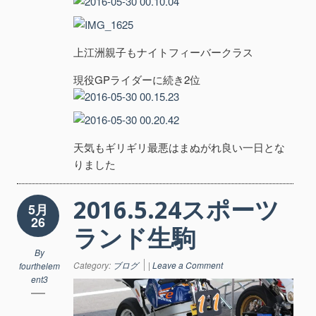
上江洲親子もナイトフィーバークラス
現役GPライダーに続き2位
天気もギリギリ最悪はまぬがれ良い一日とな
りました
2016.5.24スポーツ
5月
26
ランド生駒
By
Category:
ブログ
|
Leave a Comment
fourthelem
ent3